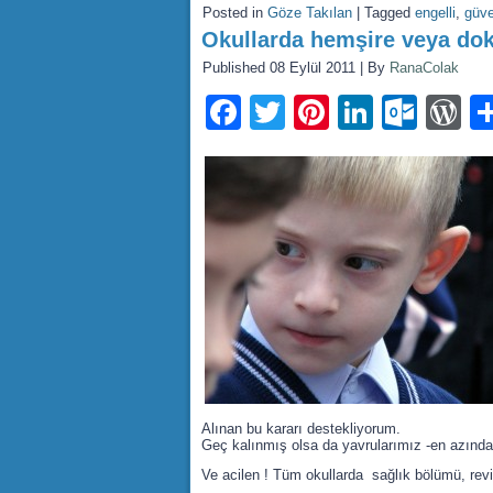
Posted in
Göze Takılan
|
Tagged
engelli
,
güve
Okullarda hemşire veya dok
Published
08 Eylül 2011
|
By
RanaColak
Facebook
Twitter
Pinterest
LinkedI
Outl
W
Alınan bu kararı destekliyorum.
Geç kalınmış olsa da yavrularımız -en azından
Ve acilen ! Tüm okullarda sağlık bölümü, revi