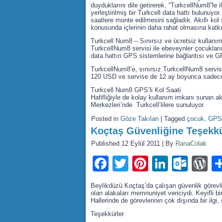
duyduklarını dile getirerek, “TurkcellNum8”le il
yerleştirilmiş bir Turkcell data hattı bulunuy
saatlere monte edilmesini sağladık. Akıllı kol
konusunda içlerinin daha rahat olmasına kat
Turkcell Num8 – Sınırsız ve ücretsiz kullanı
TurkcellNum8 servisi ile ebeveynler çocukların
data hattın GPS sistemlerine bağlantısı ve G
TurkcellNum8’e, sınırsız TurkcellNum8 servisi
120 USD ve servise de 12 ay boyunca sadece
Turkcell Num8 GPS’li Kol Saati
Hafifliğiyle de kolay kullanım imkanı sunan akı
Merkezleri’nde Turkcell’lilere sunuluyor.
Posted in
Göze Takılan
|
Tagged
çocuk
,
GPS
Koçtaş Güvenliğine Teşekkü
Published
12 Eylül 2011
|
By
RanaColak
Facebook
Twitter
Pinterest
LinkedI
Outl
W
Beylikdüzü Koçtaş’da çalışan güvenlik görevl
olan alakaları memnuniyet vericiydi. Keyifli bi
Hallerinde de görevlerinin çok dışında bir ilgi,
Teşekkürler