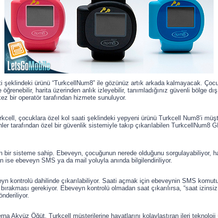
ti şeklindeki ürünü “TurkcellNum8” ile gözünüz artık arkada kalmayacak. Çocukl
öğrenebilir, harita üzerinden anlık izleyebilir, tanımladığınız güvenli bölge dı
 kez bir operatör tarafından hizmete sunuluyor.
i Turkcell, çocuklara özel kol saati şeklindeki yepyeni ürünü Turkcell Num8’i mü
er tarafından özel bir güvenlik sistemiyle takıp çıkarılabilen TurkcellNum8 GP
eyen bir sisteme sahip. Ebeveyn, çocuğunun nerede olduğunu sorgulayabiliyor, h
n ise ebeveyn SMS ya da mail yoluyla anında bilgilendiriliyor.
yn kontrolü dahilinde çıkarılabiliyor. Saati açmak için ebeveynin SMS komutu
rakması gerekiyor. Ebeveyn kontrolü olmadan saat çıkarılırsa, “saat izinsiz çı
nderiliyor.
a Akyüz Öğüt, Turkcell müşterilerine hayatlarını kolaylaştıran ileri teknolo