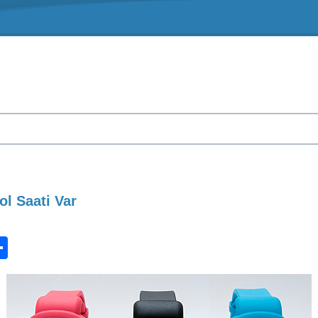
ol Saati Var
n
ook.com
ordPress
Share