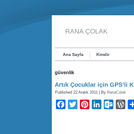
RANA ÇOLAK
Ana Sayfa
Kimdir
güvenlik
Artık Çocuklar için GPS’li K
Published
22 Aralık 2011
|
By
RanaColak
Facebook
Twitter
Pinterest
LinkedI
Outl
W