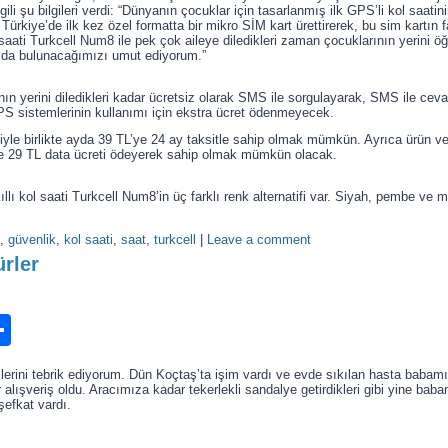
gili şu bilgileri verdi: “Dünyanın çocuklar için tasarlanmış ilk GPS’li kol saati
or. Türkiye’de ilk kez özel formatta bir mikro SİM kart ürettirerek, bu sim kart
 saati Turkcell Num8 ile pek çok aileye diledikleri zaman çocuklarının yerini 
kıda bulunacağımızı umut ediyorum.”
m
ın yerini diledikleri kadar ücretsiz olarak SMS ile sorgulayarak, SMS ile ceva
PS sistemlerinin kullanımı için ekstra ücret ödenmeyecek.
yle birlikte ayda 39 TL’ye 24 ay taksitle sahip olmak mümkün. Ayrıca ürün ve 
 29 TL data ücreti ödeyerek sahip olmak mümkün olacak.
llı kol saati Turkcell Num8’in üç farklı renk alternatifi var. Siyah, pembe ve m
,
güvenlik
,
kol saati
,
saat
,
turkcell
|
Leave a comment
rler
n
ook.com
ordPress
Share
ilerini tebrik ediyorum. Dün Koçtaş’ta işim vardı ve evde sıkılan hasta babam
r alışveriş oldu. Aracımıza kadar tekerlekli sandalye getirdikleri gibi yine babam
 şefkat vardı.