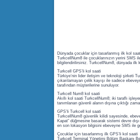
Dünyada çocuklar için tasarlanmış ilk kol saa
TurkcellNum8 ile çocuklarınızın yerini SMS ile 
bilgilendirilirsiniz. TurkcellNum8, dünyada ilk
Turkcell GPS’li kol saati
Türkiye’nin lider iletişim ve teknoloji şirket
çıkarılamayan çelik kayışı ile sadece ebeveynl
tarafından müşterilerine sunuluyor.
Turkcell Num8 kol saati
Akıllı kol saati TurkcellNum8; iki taraflı işl
tanımlanan güvenli alanın dışına çıktığı zama
GPS’li Turkcell kol saati
TurkcellNum8 güvenlik kilidi sayesinde, ebeve
Kapat” düğmesine basarak sistemi devre dışı bı
en son lokasyon bilgisini ebeveyne SMS ile gö
Çocuklar için tasarlanmış ilk GPS’li kol saati
Turkcell Terminal Yönetimi Bölüm Başkanı Bern