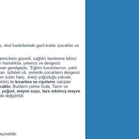
okul kantinlerinde gazlı-kolalı içecekler ve
ncilerin güvenli, sağlıklı beslenme bilinci
 hastalıklar, yetersiz ve dengesiz
an genelgeyle, ”Eğitim kurumlarının, yatılı
rı, büfeleri vb. yerlerde çocukların dengesiz
n suları hariç, enerji yoğunluğu yüksek,
kler) ile
kızartma ve cipslerin
satışları
aktır.
Bunların yerine Gıda, Tarım ve
, yoğurt, meyve suyu, taze sıkılmış meyve
de değiştirildi.
eçmelidir.