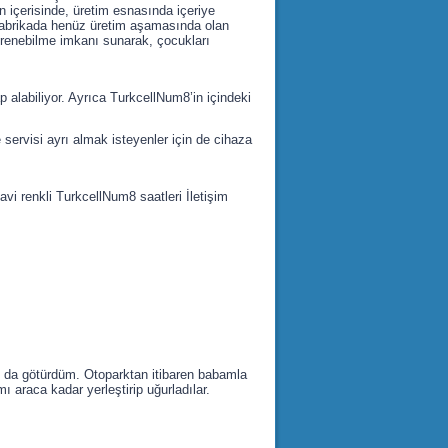
nin içerisinde, üretim esnasında içeriye
ın fabrikada henüz üretim aşamasında olan
öğrenebilme imkanı sunarak, çocukları
p alabiliyor. Ayrıca TurkcellNum8’in içindeki
servisi ayrı almak isteyenler için de cihaza
avi renkli TurkcellNum8 saatleri İletişim
ı da götürdüm. Otoparktan itibaren babamla
ı araca kadar yerleştirip uğurladılar.