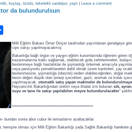
nlik
,
koçtaş
,
özürlü
,
tekerlekli sandalye
,
yaşlı
|
Leave a comment
tor da bulundurulsun
n
ook.com
ordPress
Share
Milli Eğitim Bakanı Ömer Dinçer tarafından yayımlanan genelgeye göre, 
cips satışı yapılmayacakmış
Bakanlığa bağlı örgün ve yaygın eğitim kurumlarında öğrenim gören öğre
kazanmalarına katkı sağlamak, olabilecek gıda zehirlenmeleri, bulaşıcı
beslenmeye bağlı hastalıklar ile şişmanlığı önlemek amacıyla yayımlan
veya pansiyonlu yemekhaneleri dahil olmak üzere kantinleri, çay ocakla
beslenmesine, şişmanlığa (obezite) neden olabileceğinden, doğal made
besin değeri düşük olan (enerji içecekleri, gazlı, aromalı ve kolalı içece
yapılmayacak,
otomatik satış yapan makineler de bulundurulmayac
Hayvancılık Bakanlığından üretim veya ithalat izni bulunan
süt, ayran
suyu ve tane ile satışı yapılabilen meyve bulundurulacaktır
” şeklin
*******************************************************
- bundan sonra abur cubur ile temaslarını azaltacaklar.
r, hemşire olması için Milli Eğitim Bakanlığı yada Sağlık Bakanlığı harekete g