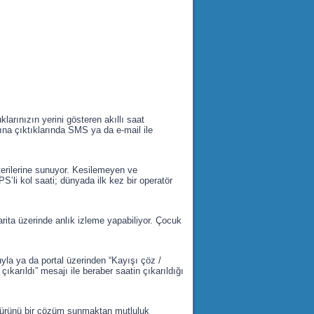
arınızın yerini gösteren akıllı saat
şına çıktıklarında SMS ya da e-mail ile
şterilerine sunuyor. Kesilemeyen ve
S’li kol saati; dünyada ilk kez bir operatör
arita üzerinde anlık izleme yapabiliyor. Çocuk
yla ya da portal üzerinden “Kayışı çöz /
karıldı” mesajı ile beraber saatin çıkarıldığı
ji ürünü bir çözüm sunmaktan mutluluk