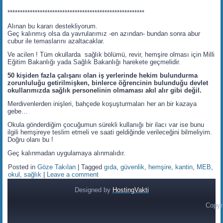
*******************************************************
Alınan bu kararı destekliyorum.
Geç kalınmış olsa da yavrularımız -en azından- bundan sonra abur
cubur ile temaslarını azaltacaklar.
Ve acilen ! Tüm okullarda sağlık bölümü, revir, hemşire olması için Milli
Eğitim Bakanlığı yada Sağlık Bakanlığı harekete geçmelidir.
50 kişiden fazla çalışanı olan iş yerlerinde hekim bulundurma
zorunluluğu getirilmişken, binlerce öğrencinin bulunduğu devlet
okullarımızda sağlık personelinin olmaması akıl alır gibi değil.
Merdivenlerden inişleri, bahçede koşuşturmaları her an bir kazaya
gebe…
Okula gönderdiğim çocuğumun sürekli kullanığı bir ilacı var ise bunu
ilgili hemşireye teslim etmeli ve saati geldiğinde verileceğini bilmeliyim.
Doğru olanı bu !
Geç kalınmadan uygulamaya alınmalıdır.
Posted in
Göze Takılan
|
Tagged
gıda
,
güvenlik
,
hemşire
,
kantin
,
MEB
,
okul
,
sağlık
|
Leave a comment
Designed by
HostingVakti
Copyr