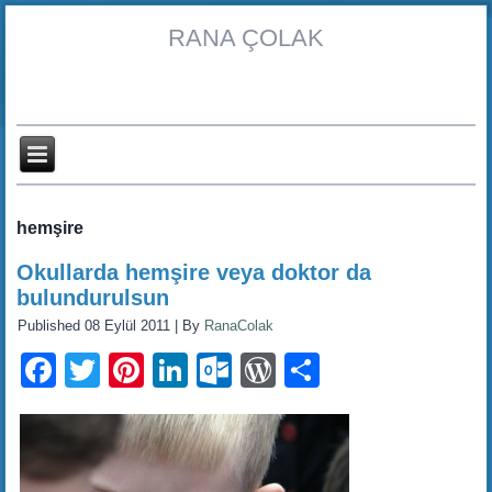
RANA ÇOLAK
hemşire
Okullarda hemşire veya doktor da
bulundurulsun
Published
08 Eylül 2011
|
By
RanaColak
Facebook
Twitter
Pinterest
LinkedIn
Outlook.com
WordPress
Share