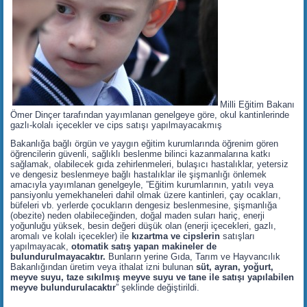
Milli Eğitim Bakanı
Ömer Dinçer tarafından yayımlanan genelgeye göre, okul kantinlerinde
gazlı-kolalı içecekler ve cips satışı yapılmayacakmış
Bakanlığa bağlı örgün ve yaygın eğitim kurumlarında öğrenim gören
öğrencilerin güvenli, sağlıklı beslenme bilinci kazanmalarına katkı
sağlamak, olabilecek gıda zehirlenmeleri, bulaşıcı hastalıklar, yetersiz
ve dengesiz beslenmeye bağlı hastalıklar ile şişmanlığı önlemek
amacıyla yayımlanan genelgeyle, ”Eğitim kurumlarının, yatılı veya
pansiyonlu yemekhaneleri dahil olmak üzere kantinleri, çay ocakları,
büfeleri vb. yerlerde çocukların dengesiz beslenmesine, şişmanlığa
(obezite) neden olabileceğinden, doğal maden suları hariç, enerji
yoğunluğu yüksek, besin değeri düşük olan (enerji içecekleri, gazlı,
aromalı ve kolalı içecekler) ile
kızartma ve cipslerin
satışları
yapılmayacak,
otomatik satış yapan makineler de
bulundurulmayacaktır.
Bunların yerine Gıda, Tarım ve Hayvancılık
Bakanlığından üretim veya ithalat izni bulunan
süt, ayran, yoğurt,
meyve suyu, taze sıkılmış meyve suyu ve tane ile satışı yapılabilen
meyve bulundurulacaktır
” şeklinde değiştirildi.